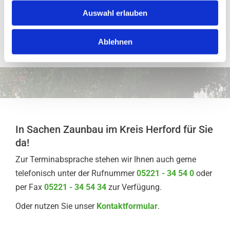
Per Anruf oder E-Mail lassen sich eine Anfrage stellen und
u
Auswahl erlauben
ein detailliertes Angebot einholen. Eine Fotogalerie auf der
s
Webseite zeigt eine Auswahl an Zäunen und Toranlagen
w
Ablehnen
a
der Firma.
h
l
In Sachen Zaunbau im Kreis Herford für Sie
da!
Zur Terminabsprache stehen wir Ihnen auch gerne
telefonisch unter der Rufnummer
05221 - 34 54 0
oder
per Fax
05221 - 34 54 34
zur Verfügung.
Oder nutzen Sie unser
Kontaktformular
.