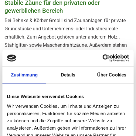
Stabile Zäune für den privaten oder
gewerblichen Bereich
Bei Behnke & Körber GmbH sind Zaunanlagen für private
Grundstücke und Unternehmens- oder Industrieareale
erhältlich. Zum Angebot gehören unter anderem Holz-,
Stahlgitter- sowie Maschendrahtzäune. Außerdem stehen
oft unterschiedliche Ausführungen zur Wahl. Das Team des
Unternehmens liefert den Zaun und befestigt diesen
fachgerecht, sodass sich eine stabile, akkurate und
Zustimmung
Details
Über Cookies
ansehnliche Begrenzung ergibt. Auch Zaunanlagen mit
Sichtschutz installiert die Firma auf Wunsch. Die Zäune
sind stets genau und wunschgerecht an die jeweiligen
Diese Webseite verwendet Cookies
Gegebenheiten angepasst. Es besteht auch die Möglichkeit,
Wir verwenden Cookies, um Inhalte und Anzeigen zu
lediglich die Zaunelemente auszuwählen und die
personalisieren, Funktionen für soziale Medien anbieten
Installation eigenhändig auszuführen. Die zweite
zu können und die Zugriffe auf unsere Website zu
Kernkompetenz des Unternehmens liegt im Bereich
analysieren. Außerdem geben wir Informationen zu Ihrer
Toranlagen.
Verwendung unserer Website an unsere Partner für