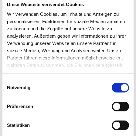
Diese Webseite verwendet Cookies
Designs, Materialien und Formaten. Unser Fachpersonal
Wir verwenden Cookies, um Inhalte und Anzeigen zu
berät Sie bei Planung und Anschaffung. Entdecken Sie
personalisieren, Funktionen für soziale Medien anbieten
darüber hinaus unsere hochwertigen und praktischen
zu können und die Zugriffe auf unsere Website zu
Garagentore. Sie sind strapazierfähig, korrosionsgeschützt,
analysieren. Außerdem geben wir Informationen zu Ihrer
wetterfest und langlebig. Entscheiden Sie sich für eine
Verwendung unserer Website an unsere Partner für
Bauweise, die zu den baulichen Gegebenheiten und den
soziale Medien, Werbung und Analysen weiter. Unsere
Platzverhältnissen passt. Hier die verfügbaren Toranlagen
Partner führen diese Informationen möglicherweise mit
im Überblick:
weiteren Daten zusammen, die Sie ihnen bereitgestellt
haben oder die sie im Rahmen Ihrer Nutzung der Dienste
Schwingtore
gesammelt haben.
E
Notwendig
i
Rolltore
n
Sektionaltore
w
Präferenzen
i
Drehflügeltore
l
Schiebetore
l
Statistiken
i
Schrankenanlagen