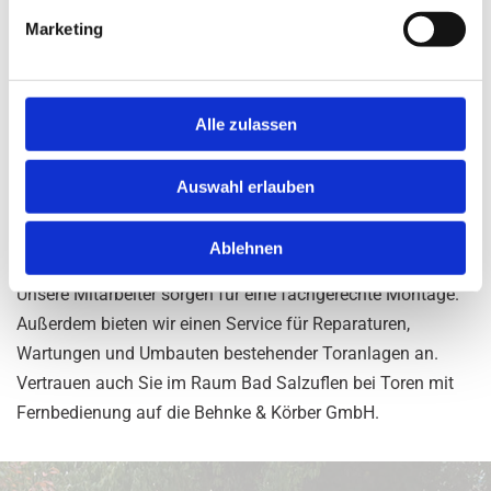
g
Marketing
u
n
Torsysteme mit elektrischem Antrieb
g
Für Privat- und Firmengelände bieten wir moderne
s
Alle zulassen
a
Toranlagen mit elektrischem Antrieb. Ob als Garagentore,
u
Einfahrten oder Zauntore, alle Modelle sind robust und
Auswahl erlauben
s
funktional. Sie lassen sich leicht steuern und sind für
w
Einsatzkräfte, Firmengelände, Lagerhallen,
Ablehnen
a
Industrieanlagen und Werkstätten eine optimale Lösung.
h
Unsere Mitarbeiter sorgen für eine fachgerechte Montage.
l
Außerdem bieten wir einen Service für Reparaturen,
Wartungen und Umbauten bestehender Toranlagen an.
Vertrauen auch Sie im Raum Bad Salzuflen bei Toren mit
Fernbedienung auf die Behnke & Körber GmbH.