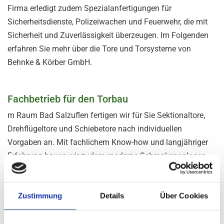
Firma erledigt zudem Spezialanfertigungen für
Sicherheitsdienste, Polizeiwachen und Feuerwehr, die mit
Sicherheit und Zuverlässigkeit überzeugen. Im Folgenden
erfahren Sie mehr über die Tore und Torsysteme von
Behnke & Körber GmbH.
Fachbetrieb für den Torbau
m Raum Bad Salzuflen fertigen wir für Sie Sektionaltore,
Drehflügeltore und Schiebetore nach individuellen
Vorgaben an. Mit fachlichem Know-how und langjähriger
Erfahrung bauen wir zudem moderne Schrankenanlagen.
Bei allen Toren, Türen und Schranken besteht die Wahl
zwischen einer manuellen Bedienung und der Integration
Zustimmung
Details
Über Cookies
eines elektrischen Antriebs. Tore auf Knopfdruck zu öffnen,
spart Zeit und erweist sich als besonders praktisch für
Einsatzfahrzeuge. Wir bieten Tore in vielen verschiedenen