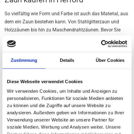
So vielfältig wie Form und Farbe ist auch das Material, aus
dem ein Zaun bestehen kann. Von Stahlgitterzaun und
Holzzäunen bis hin zu Maschendrahtzäunen. Bevor Sie
sich daher für einen Zaun entscheiden, sollten Sie genau
überlegen, welche Ansprüche er erfüllen soll. Ob als
Sichtschutz, zu dekorativen Zwecken oder zur Abgrenzung
Zustimmung
Details
Über Cookies
von Haus und Garten – die unterschiedlichen
Möglichkeiten sind umfangreich.
Wir von Behnke & Körber bieten Ihnen im Kreis Herford
Diese Webseite verwendet Cookies
Zäune nach Maß sowie eine zuverlässige Lieferung und
Wir verwenden Cookies, um Inhalte und Anzeigen zu
fachgerechte Montage. Besonders Stahlgitterzäune
personalisieren, Funktionen für soziale Medien anbieten
zu können und die Zugriffe auf unsere Website zu
erfreuen sich großer Beliebtheit. Zur stabilen und robusten
analysieren. Außerdem geben wir Informationen zu Ihrer
Abtrennung im Garten oder zur üblichen
Verwendung unserer Website an unsere Partner für
Grundstückseinfriedung im privaten und industriellen
soziale Medien, Werbung und Analysen weiter. Unsere
Bereich. Gerne machen wir Ihnen ein individuelles Angebot
Partner führen diese Informationen möglicherweise mit