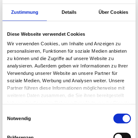
Tore mit Fernbedienung
Zustimmung
Details
Über Cookies
Die Leistungen des Unternehmens beschränken sich jedoch
Diese Webseite verwendet Cookies
nicht nur auf die Herstellung standardisierter Produkte.
Wir verwenden Cookies, um Inhalte und Anzeigen zu
Kunden können sich in Herford Zäune und Tore nach Maß
personalisieren, Funktionen für soziale Medien anbieten
bestellen. Die Produkte werden an den vom Kunden
zu können und die Zugriffe auf unsere Website zu
gewünschten Ort geliefert. Falls gewünscht, gehört auch
analysieren. Außerdem geben wir Informationen zu Ihrer
die Montage des Zauns oder Tors zu den umfangreichen
Verwendung unserer Website an unsere Partner für
soziale Medien, Werbung und Analysen weiter. Unsere
Serviceleistungen des Traditionsunternehmens. Kunden,
Partner führen diese Informationen möglicherweise mit
die sich genau informieren wollen oder nicht sicher sind,
weiteren Daten zusammen, die Sie ihnen bereitgestellt
welches der vielen Produkte das richtige für ihre
haben oder die sie im Rahmen Ihrer Nutzung der Dienste
Bedürfnisse ist, können sich per Telefon oder E-Mail
gesammelt haben.
E
persönlich beraten lassen.
Notwendig
i
n
w
Warum sind Tore mit Fernbedienung der
Präferenzen