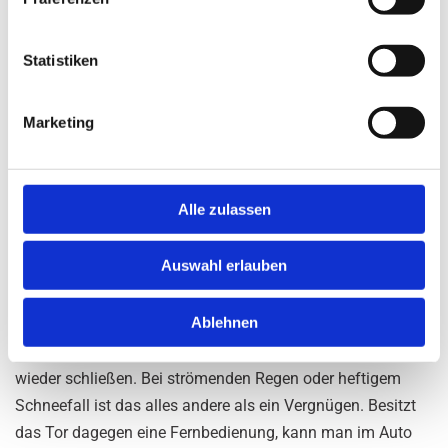
i
Behnke & Körber GmbH so populär?
l
Das liegt sowohl am Unternehmen als auch am Produkt.
l
Statistiken
Der Hersteller genießt einen guten Ruf wegen seiner
i
Qualität und dem ausgezeichneten Kundendienst. Darüber
g
Marketing
u
hinaus sind Tore, die mit einer Fernbedienung geöffnet und
n
geschlossen werden können, als Produktkategorie bei den
g
Kunden beliebt. Der Grund liegt auf der Hand. Solche
s
Alle zulassen
Toranlagen lassen sich sehr einfach und bequem bedienen.
a
Es ist keine körperliche Anstrengung mehr erforderlich. Das
u
Auswahl erlauben
zahlt sich besonders aus, wenn das Wetter mal nicht so gut
s
ist. Bei einem klassischen Tor muss man zum Beispiel erst
w
Ablehnen
aus dem Auto klettern, nach dem Schlüssel suchen, das Tor
a
h
öffnen, auf das Grundstück fahren und danach das Tor
l
wieder schließen. Bei strömenden Regen oder heftigem
Schneefall ist das alles andere als ein Vergnügen. Besitzt
das Tor dagegen eine Fernbedienung, kann man im Auto